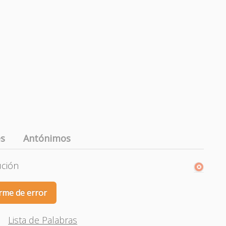
es
Antónimos
ución
rme de error
Lista de Palabras