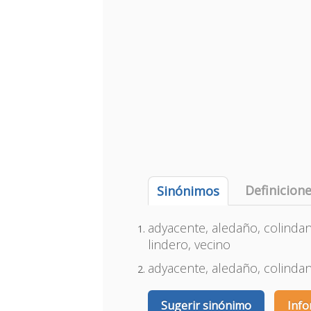
Definicion
Sinónimos
adyacente, aledaño, colindant
lindero, vecino
adyacente, aledaño, colindante
Sugerir sinónimo
Info