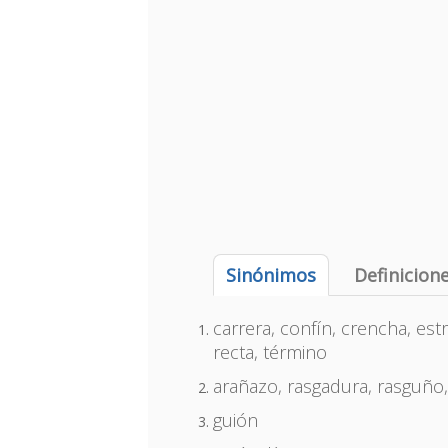
Sinónimos
Definicion
carrera, confín, crencha, estría
recta, término
arañazo, rasgadura, rasguño,
guión