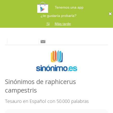
Tenemos una app
¿te gustaría probarla?
Sí
Más tarde
Sinónimos de raphicerus
campestris
Tesauro en Español con 50.000 palabras