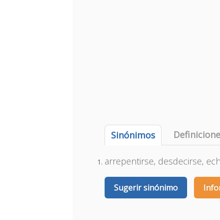
Definicion
Sinónimos
arrepentirse, desdecirse, echa
Sugerir sinónimo
Info