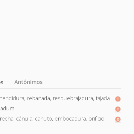
Antónimos
es
 hendidura, rebanada, resquebrajadura, tajada
ladura
brecha, cánula, canuto, embocadura, orificio,