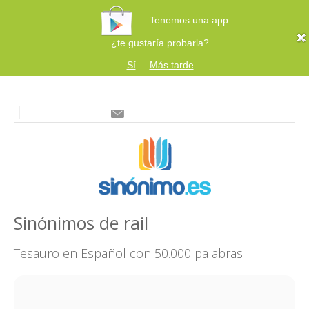
Tenemos una app
¿te gustaría probarla?
Sí
Más tarde
Sinónimos de rail
Tesauro en Español con 50.000 palabras