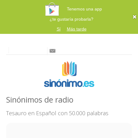
Tenemos una app
¿te gustaría probarla?
Sí
Más tarde
Sinónimos de radio
Tesauro en Español con 50.000 palabras