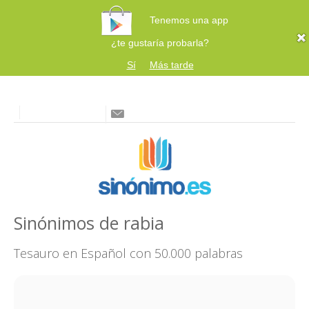
Tenemos una app
¿te gustaría probarla?
Sí
Más tarde
Sinónimos de rabia
Tesauro en Español con 50.000 palabras