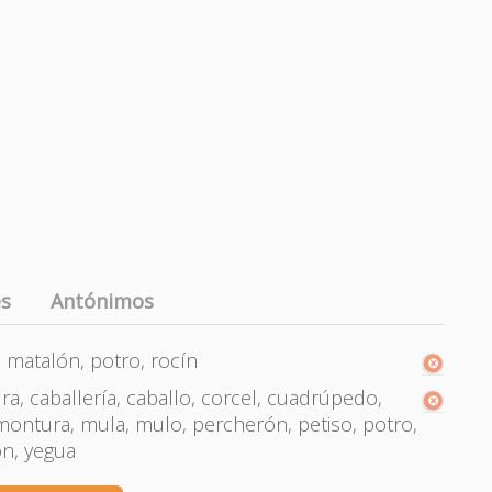
es
Antónimos
o, matalón, potro, rocín
ra, caballería, caballo, corcel, cuadrúpedo,
 montura, mula, mulo, percherón, petiso, potro,
ón, yegua