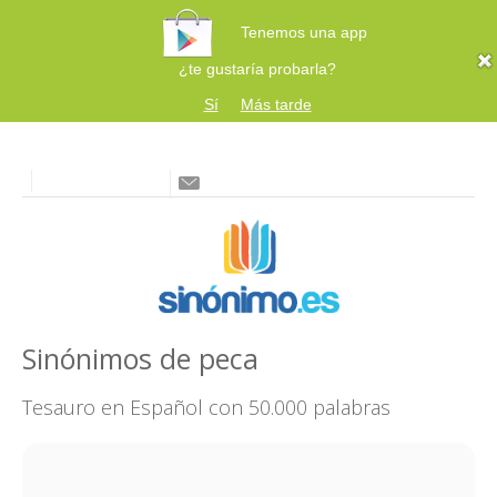
Tenemos una app
¿te gustaría probarla?
Sí
Más tarde
Sinónimos de peca
Tesauro en Español con 50.000 palabras