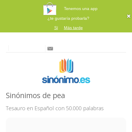
Tenemos una app
¿te gustaría probarla?
Sí
Más tarde
Sinónimos de pea
Tesauro en Español con 50.000 palabras