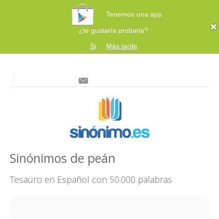
Tenemos una app
¿te gustaría probarla?
Sí
Más tarde
Sinónimos de peán
Tesauro en Español con 50.000 palabras