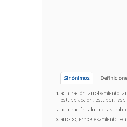
Sinónimos
Definicion
admiración, arrobamiento, a
estupefacción, estupor, fasci
admiración, alucine, asombro
arrobo, embelesamiento, em