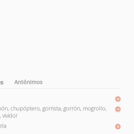
Antónimos
es
ón, chupóptero, gorrista, gorrón, mogrollo,
 vividor
ela