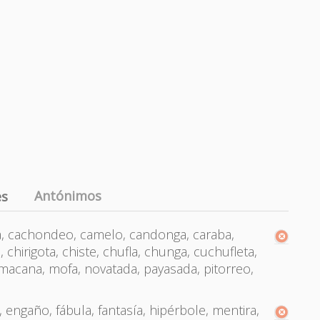
Antónimos
es
a, cachondeo, camelo, candonga, caraba,
 chirigota, chiste, chufla, chunga, cuchufleta,
macana, mofa, novatada, payasada, pitorreo,
engaño, fábula, fantasía, hipérbole, mentira,