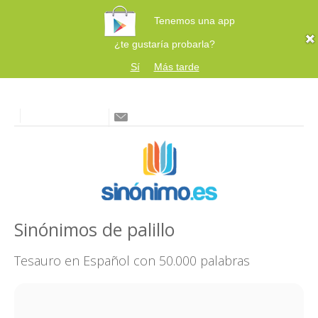
Tenemos una app
¿te gustaría probarla?
Sí
Más tarde
Sinónimos de palillo
Tesauro en Español con 50.000 palabras