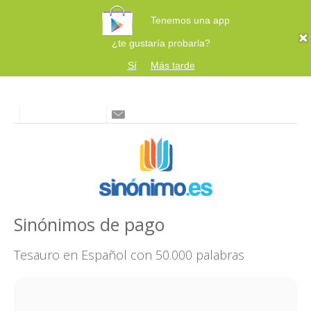
Tenemos una app
¿te gustaría probarla?
Sí
Más tarde
Sinónimos de pago
Tesauro en Español con 50.000 palabras