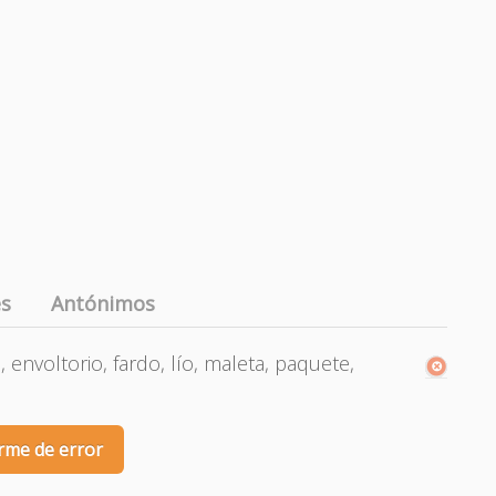
es
Antónimos
a, envoltorio, fardo, lío, maleta, paquete,
rme de error