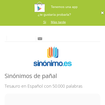
Tenemos una app
¿te gustaría probarla?
Sí
Más tarde
Sinónimos de pañal
Tesauro en Español con 50.000 palabras