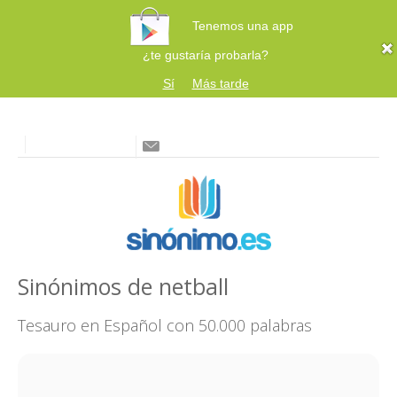
Tenemos una app
¿te gustaría probarla?
Sí
Más tarde
Sinónimos de netball
Tesauro en Español con 50.000 palabras