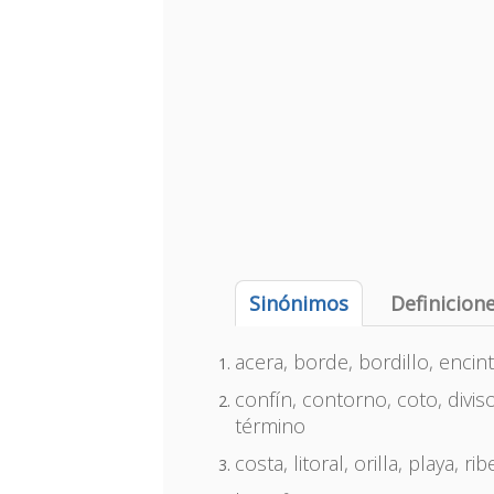
Sinónimos
Definicion
acera, borde, bordillo, encint
confín, contorno, coto, divisori
término
costa, litoral, orilla, playa, rib