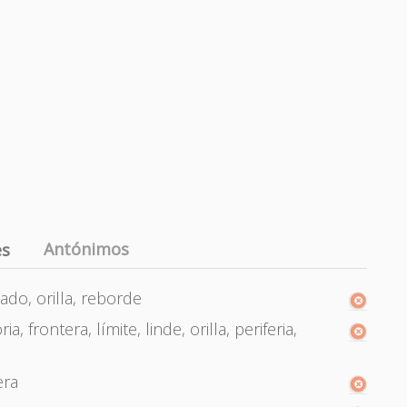
Antónimos
es
ado, orilla, reborde
a, frontera, límite, linde, orilla, periferia,
era