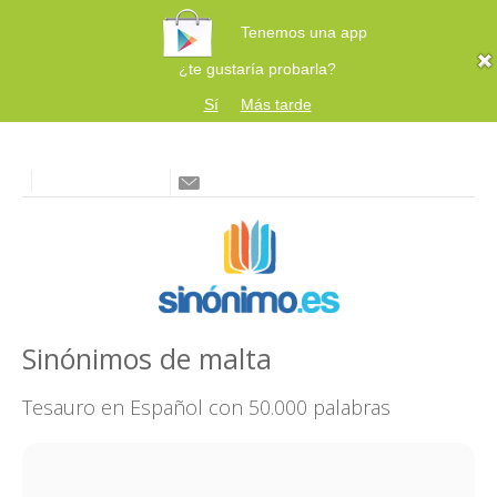
Tenemos una app
¿te gustaría probarla?
Sí
Más tarde
Sinónimos de malta
Tesauro en Español con 50.000 palabras