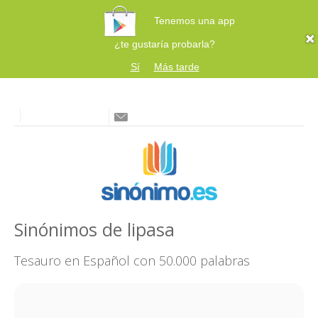
Tenemos una app
¿te gustaría probarla?
Sí
Más tarde
Sinónimos de lipasa
Tesauro en Español con 50.000 palabras