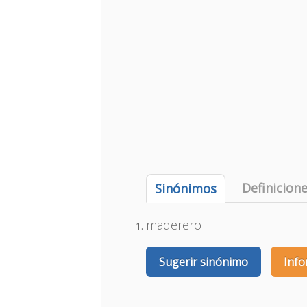
Definicion
Sinónimos
maderero
Sugerir sinónimo
Info