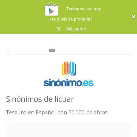
Tenemos una app
¿te gustaría probarla?
Sí
Más tarde
Sinónimos de licuar
Tesauro en Español con 50.000 palabras