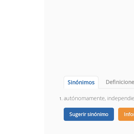
Definicion
Sinónimos
autónomamente, independi
Sugerir sinónimo
Info