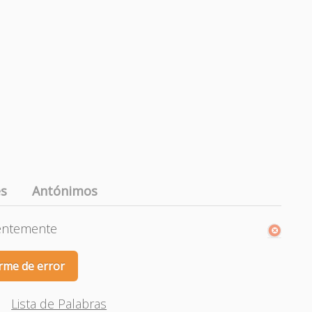
es
Antónimos
entemente
rme de error
Lista de Palabras