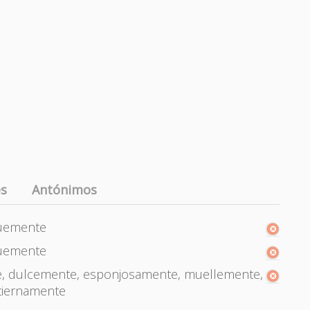
es
Antónimos
nuemente
nuemente
e, dulcemente, esponjosamente, muellemente,
tiernamente