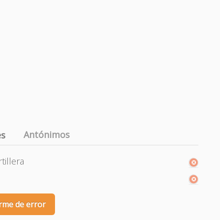
Antónimos
es
tillera
rme de error