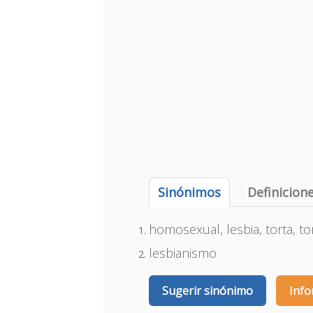
Sinónimos
Definicion
homosexual, lesbia, torta, tor
lesbianismo
Sugerir sinónimo
Info