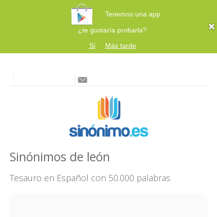
Tenemos una app
¿te gustaría probarla?
Sí
Más tarde
Sinónimos de león
Tesauro en Español con 50.000 palabras