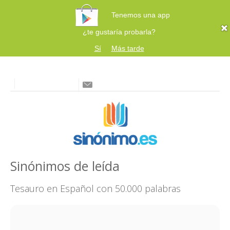
Tenemos una app
¿te gustaría probarla?
Sí
Más tarde
Sinónimos de leída
Tesauro en Español con 50.000 palabras