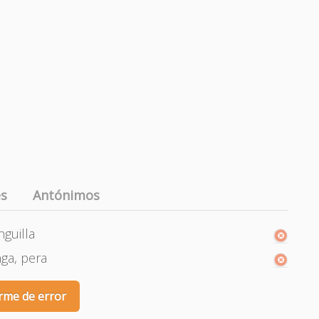
es
Antónimos
nguilla
nga, pera
rme de error