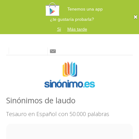
Tenemos una app
¿te gustaría probarla?
Sí
Más tarde
Sinónimos de laudo
Tesauro en Español con 50.000 palabras