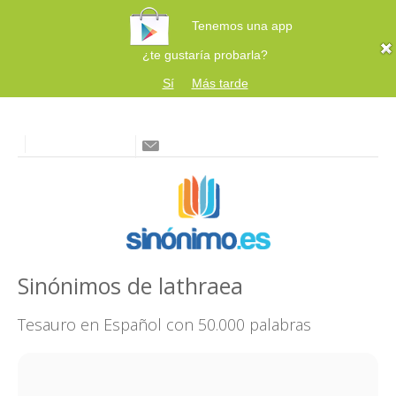
Tenemos una app
¿te gustaría probarla?
Sí
Más tarde
Sinónimos de lathraea
Tesauro en Español con 50.000 palabras