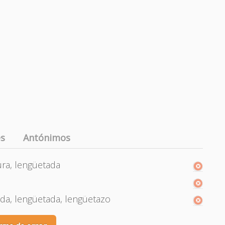
es
Antónimos
ra, lengüetada
da, lengüetada, lengüetazo