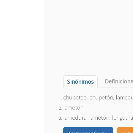
Definicion
Sinónimos
chupeteo, chupetón, lamedu
lametón
lamedura, lametón, lenguara