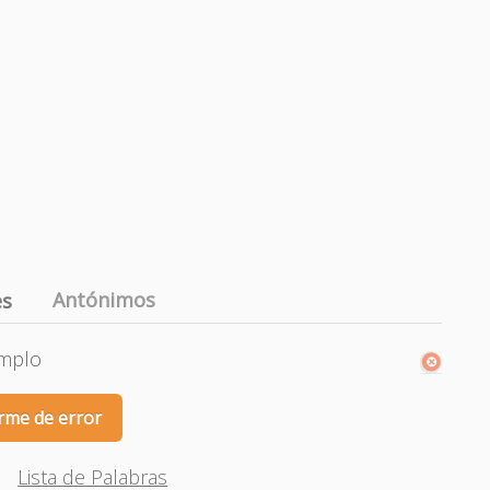
Antónimos
es
emplo
rme de error
Lista de Palabras