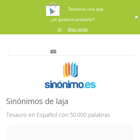
Tenemos una app
¿te gustaría probarla?
Sí
Más tarde
Sinónimos de laja
Tesauro en Español con 50.000 palabras