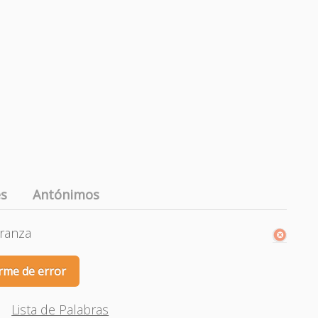
es
Antónimos
branza
rme de error
Lista de Palabras