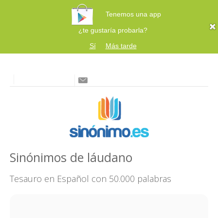
Tenemos una app
¿te gustaría probarla?
Sí
Más tarde
Sinónimos de láudano
Tesauro en Español con 50.000 palabras