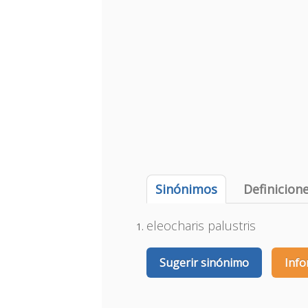
Sinónimos
Definicion
eleocharis palustris
Sugerir sinónimo
Info