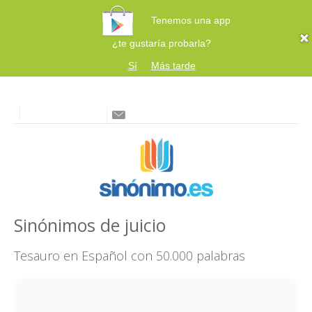
Tenemos una app
¿te gustaría probarla?
Sí
Más tarde
Sinónimos de juicio
Tesauro en Español con 50.000 palabras