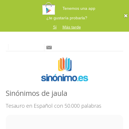
Tenemos una app
¿te gustaría probarla?
Sí
Más tarde
Sinónimos de jaula
Tesauro en Español con 50.000 palabras