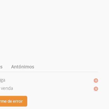
es
Antónimos
iga
a, venda
rme de error