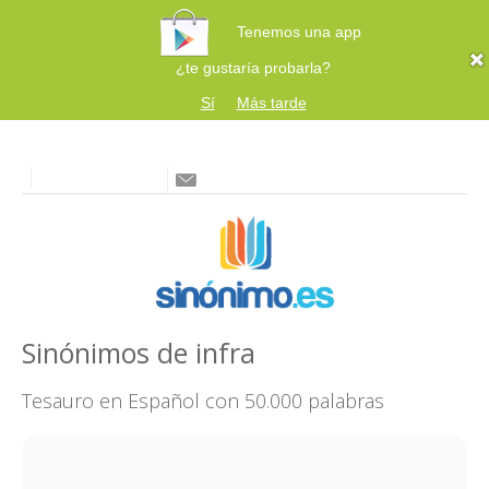
Tenemos una app
¿te gustaría probarla?
Sí
Más tarde
Sinónimos de infra
Tesauro en Español con 50.000 palabras