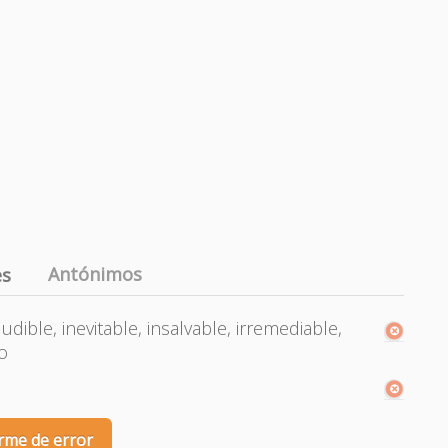
Antónimos
es
ludible, inevitable, insalvable, irremediable,
so
rme de error