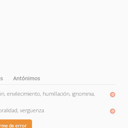
es
Antónimos
n, envilecimiento, humillación, ignominia,
oralidad, vergüenza
rme de error