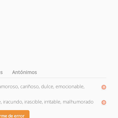
es
Antónimos
 amoroso, cariñoso, dulce, emocionable,
le, iracundo, irascible, irritable, malhumorado
rme de error