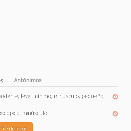
Antónimos
es
ascendente, leve, mínimo, minúsculo, pequeño,
croscópico, minúsculo
rme de error