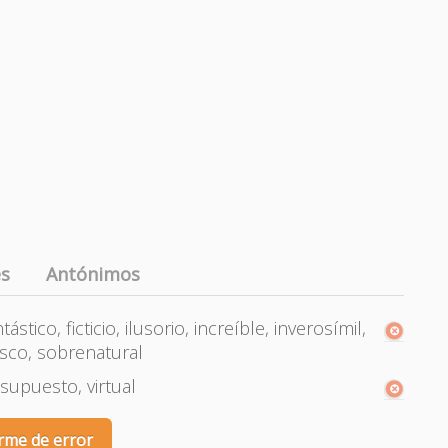
es
Antónimos
stico, ficticio, ilusorio, increíble, inverosímil,
esco, sobrenatural
 supuesto, virtual
rme de error