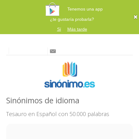
Tenemos una app
¿te gustaría probarla?
Sí
Más tarde
Sinónimos de idioma
Tesauro en Español con 50.000 palabras